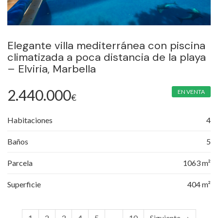
Elegante villa mediterránea con piscina
climatizada a poca distancia de la playa
– Elviria, Marbella
2.440.000
EN VENTA
€
Habitaciones
4
Baños
5
Parcela
1063 m²
Superficie
404 m²
1
2
3
4
5
…
10
Siguiente →