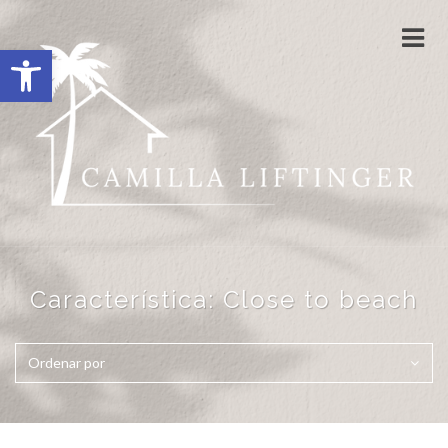
Cam
Abrir barra de herramientas
nave
Característica:
Close to beach
Ordenar por