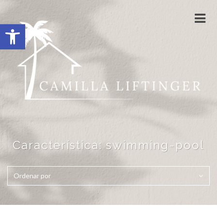
Cam
Abrir barra de herramientas
nave
Característica:
swimming-pool
Ordenar por