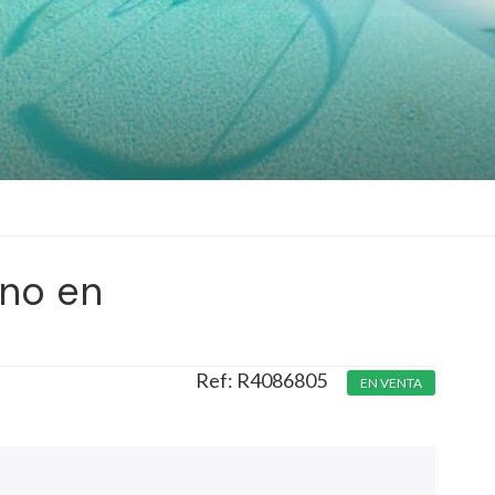
no en
R4086805
EN VENTA