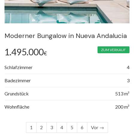
Moderner Bungalow in Nueva Andalucia
1.495.000
ZUM VERKAUF
€
Schlafzimmer
4
Badezimmer
3
Grundstück
513 m²
Wohnfläche
200 m²
1
2
3
4
5
6
Vor →