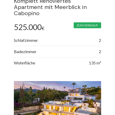
Komplett Renoviertes
Apartment mit Meerblick in
Cabopino
525.000
ZUM VERKAUF
€
Schlafzimmer
2
Badezimmer
2
Wohnfläche
135 m²