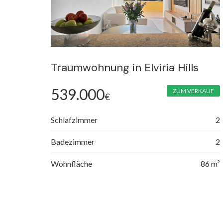
​Traumwohnung in Elviria Hills
539.000
ZUM VERKAUF
€
Schlafzimmer
2
Badezimmer
2
Wohnfläche
86 m²