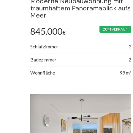
Moderne Neubauwohnung mit
traumhaftem Panoramablick aufs
Meer
845.000
ZUM VERKAUF
€
Schlafzimmer
3
Badezimmer
2
Wohnfläche
99 m²