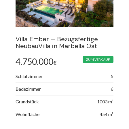
Villa Ember – Bezugsfertige
NeubauVilla in Marbella Ost
4.750.000
ZUM VERKAUF
€
Schlafzimmer
5
Badezimmer
6
Grundstück
1003 m²
Wohnfläche
454 m²