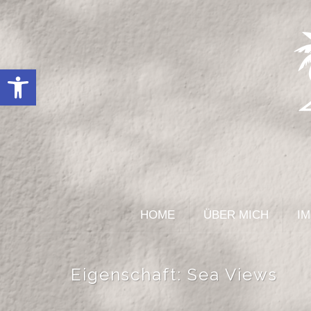
Open toolbar
HOME
ÜBER MICH
IM
Eigenschaft:
Sea Views