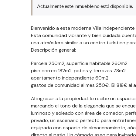
Actualmente este inmueble no está disponible.
Bienvenido a esta moderna Villa Independiente u
Esta comunidad vibrante y bien cuidada cuent
una atmósfera similar a un centro turístico par
Descripción general:
Parcela 250m2, superficie habitable 260m2
piso correo 182m2, patios y terrazas 78m2
apartamento independiente 60m2
gastos de comunidad al mes 250€, IBI 818€ al a
Al ingresar a la propiedad, lo recibe un espaci
marcando el tono de la elegancia que se encuent
luminoso y soleado con área de comedor, perf
privado, un escenario perfecto para entreteners
equipada con espacio de almacenamiento, añ
directo al patio. Un cómodo aseo para invitados