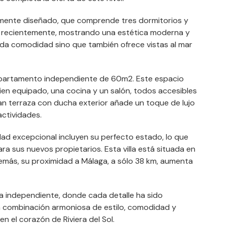
amente diseñado, que comprende tres dormitorios y
o recientemente, mostrando una estética moderna y
brinda comodidad sino que también ofrece vistas al mar
un apartamento independiente de 60m2. Este espacio
ien equipado, una cocina y un salón, todos accesibles
an terraza con ducha exterior añade un toque de lujo
actividades.
dad excepcional incluyen su perfecto estado, lo que
ra sus nuevos propietarios. Esta villa está situada en
demás, su proximidad a Málaga, a sólo 38 km, aumenta
lla independiente, donde cada detalle ha sido
 combinación armoniosa de estilo, comodidad y
n el corazón de Riviera del Sol.