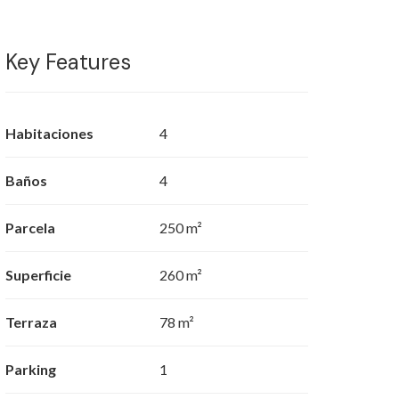
Key Features
Habitaciones
4
Baños
4
Parcela
250 m²
Superficie
260 m²
Terraza
78 m²
Parking
1