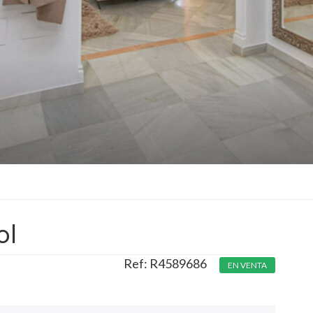
ol
R4589686
EN VENTA