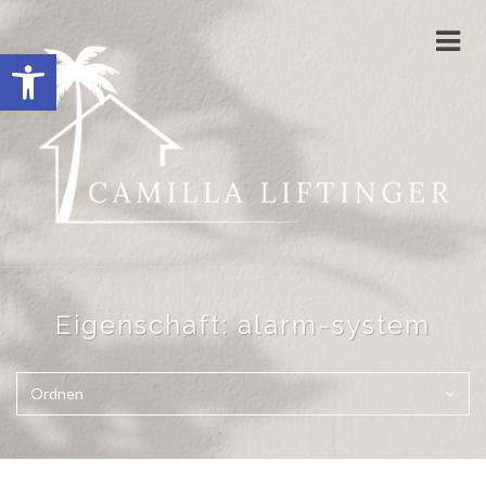
Navi
Open toolbar
ums
Eigenschaft:
alarm-system
Ordnen