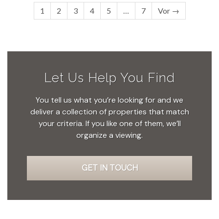
1
2
3
4
5
…
7
Vor →
Let Us Help You Find
You tell us what you’re looking for and we
deliver a collection of properties that match
your criteria. If you like one of them, we’ll
organize a viewing.
GET IN TOUCH